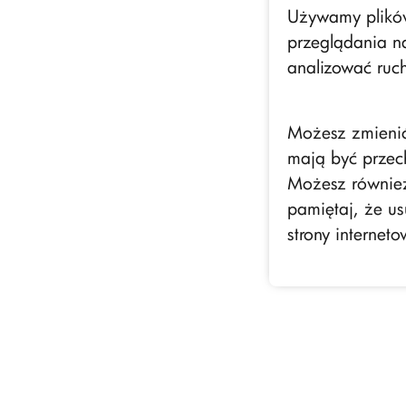
Używamy plików 
przeglądania na
analizować ruch
Możesz zmienić 
mają być przec
Możesz również 
pamiętaj, że us
strony interneto