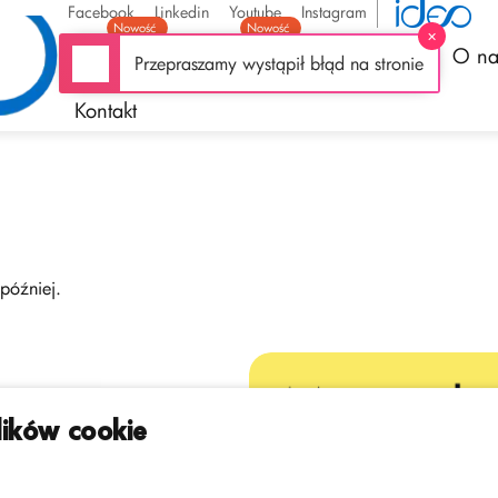
Facebook
Linkedin
Youtube
Instagram
Nowość
Nowość
✕
Oferta
Funkcjonalności
Realizacje
O na
Przepraszamy wystąpił błąd na stronie
Kontakt
później.
ików cookie