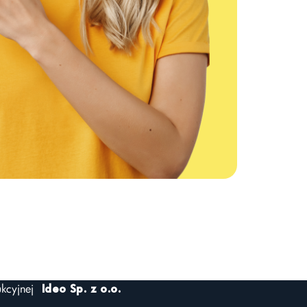
kcyjnej
Ideo Sp. z o.o.