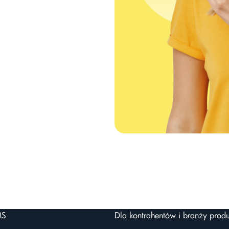
MS
Dla kontrahentów i branży produ