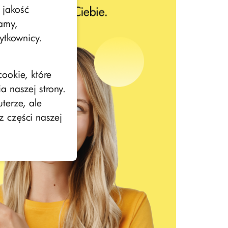
 jakość
lamy,
ytkownicy.
ookie, które
 naszej strony.
terze, ale
z części naszej