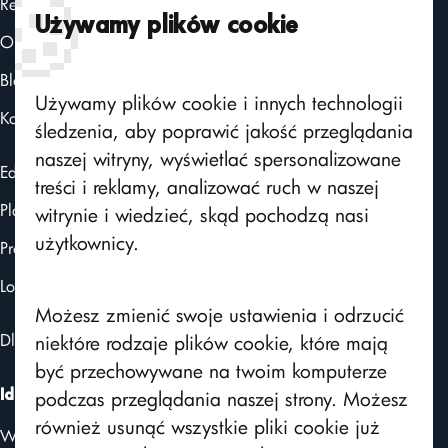
🍪
Realizacje
Certyfikaty
Używamy plików cookie
O nas
Aktualności
Blog
Powiadomienia
Używamy plików cookie i innych technologii
Użytkownicy
Kontakt
śledzenia, aby poprawić jakość przeglądania
ChatGPT
naszej witryny, wyświetlać spersonalizowane
Edito CMS
treści i reklamy, analizować ruch w naszej
FAQ
Platforma intranetowa
witrynie i wiedzieć, skąd pochodzą nasi
SMS API
użytkownicy.
Programy lojalnościowe
Integracja z AD
Logito - obieg dokumentów
Kalendarz
Możesz zmienić swoje ustawienia i odrzucić
Szkolenia e-learning
Dla kontrahentów i branży produkcyjnej
niektóre rodzaje plików cookie, które mają
być przechowywane na twoim komputerze
Katalog linków
podczas przeglądania naszej strony. Możesz
Ideo Sp. z o.o.
Import materiałów szkoleniowych
również usunąć wszystkie pliki cookie już
Warszawa