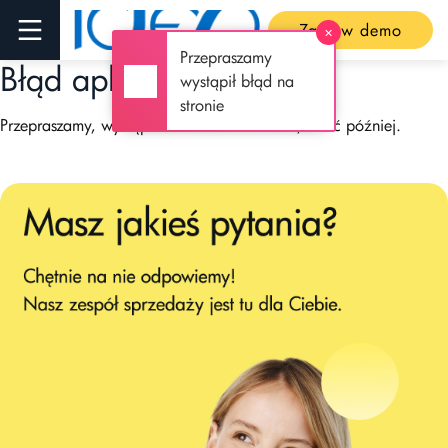
Zamów demo
✕
Przepraszamy
Błąd aplikacji
wystąpił błąd na
stronie
Przepraszamy, wystąpiła usterka techniczna, wróć później.