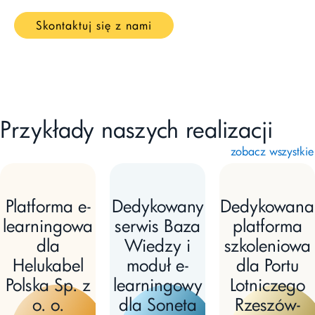
Skontaktuj się z nami
Przykłady naszych realizacji
zobacz wszystkie
Platforma e-
Dedykowany
Dedykowana
learningowa
serwis Baza
platforma
dla
Wiedzy i
szkoleniowa
Helukabel
moduł e-
dla Portu
Polska Sp. z
learningowy
Lotniczego
o. o.
dla Soneta
Rzeszów-