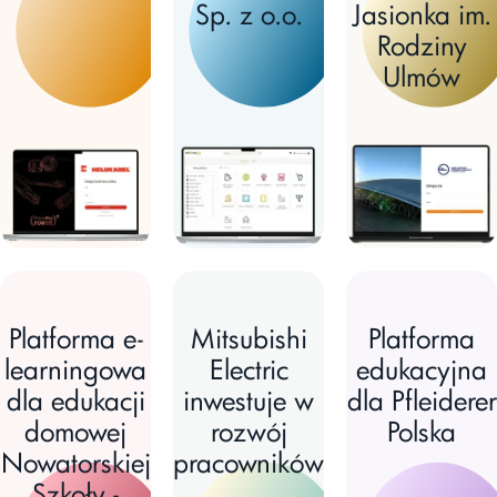
Sp. z o.o.
Jasionka im.
Rodziny
Ulmów
Platforma e-
Mitsubishi
Platforma
learningowa
Electric
edukacyjna
dla edukacji
inwestuje w
dla Pfleiderer
domowej
rozwój
Polska
Nowatorskiej
pracowników
Szkoły -