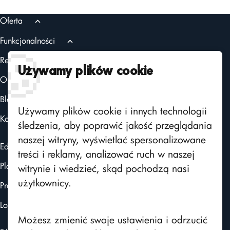
Oferta
Funkcjonalności
Szkolenia SCORM
🍪
Realizacje
Certyfikaty
Używamy plików cookie
O nas
Aktualności
Blog
Powiadomienia
Używamy plików cookie i innych technologii
Użytkownicy
Kontakt
śledzenia, aby poprawić jakość przeglądania
ChatGPT
naszej witryny, wyświetlać spersonalizowane
Edito CMS
treści i reklamy, analizować ruch w naszej
FAQ
Platforma intranetowa
witrynie i wiedzieć, skąd pochodzą nasi
SMS API
użytkownicy.
Programy lojalnościowe
Integracja z AD
Logito - obieg dokumentów
Kalendarz
Możesz zmienić swoje ustawienia i odrzucić