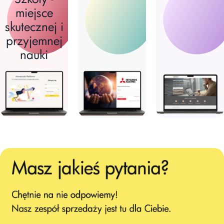
miejsce
skutecznej i
przyjemnej
nauki