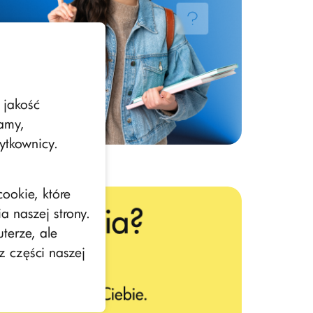
 jakość
lamy,
ytkownicy.
ookie, które
 naszej strony.
terze, ale
z części naszej