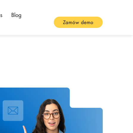
s
Blog
Zamów demo