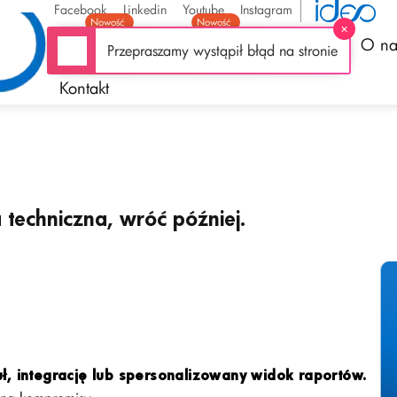
Facebook
Linkedin
Youtube
Instagram
Nowość
Nowość
Oferta
Funkcjonalności
Realizacje
O na
Kontakt
 techniczna, wróć później.
, integrację lub spersonalizowany widok raportów.