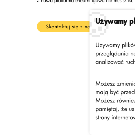
Z naszą platformą e-learningową nie musisz iś
🍪
Używamy pl
Skontaktuj się z nami
Używamy plików 
przeglądania na
analizować ruch
Możesz zmienić 
mają być przec
Możesz również 
pamiętaj, że us
strony interneto