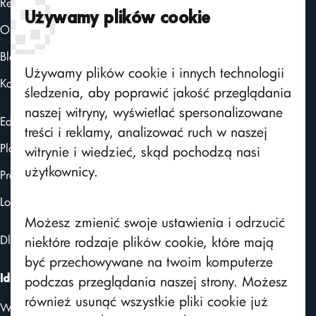
🍪
Realizacje
Certyfikaty
Używamy plików cookie
O nas
Aktualności
Blog
Powiadomienia
Używamy plików cookie i innych technologii
Użytkownicy
Kontakt
śledzenia, aby poprawić jakość przeglądania
ChatGPT
naszej witryny, wyświetlać spersonalizowane
Edito CMS
treści i reklamy, analizować ruch w naszej
FAQ
Platforma intranetowa
witrynie i wiedzieć, skąd pochodzą nasi
SMS API
użytkownicy.
Programy lojalnościowe
Integracja z AD
Logito - obieg dokumentów
Kalendarz
Możesz zmienić swoje ustawienia i odrzucić
Szkolenia e-learning
Dla kontrahentów i branży produkcyjnej
niektóre rodzaje plików cookie, które mają
być przechowywane na twoim komputerze
Katalog linków
podczas przeglądania naszej strony. Możesz
Ideo Sp. z o.o.
Import materiałów szkoleniowych
również usunąć wszystkie pliki cookie już
Warszawa