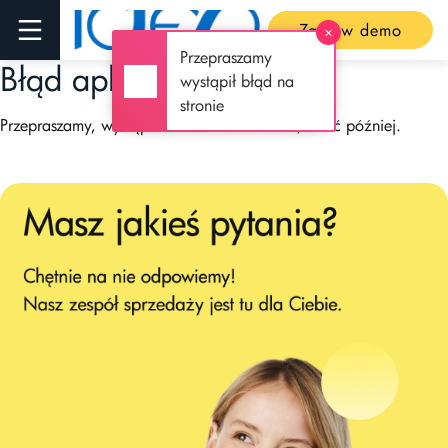
Zamów demo
✕
Przepraszamy
Błąd aplikacji
wystąpił błąd na
stronie
Przepraszamy, wystąpiła usterka techniczna, wróć później.