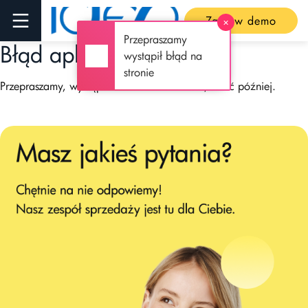
Zamów demo
✕
Przepraszamy
Błąd aplikacji
wystąpił błąd na
stronie
Przepraszamy, wystąpiła usterka techniczna, wróć później.