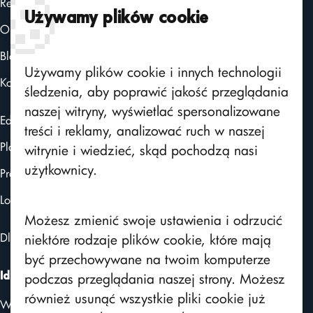
🍪
Realizacje
Certyfikaty
Używamy plików cookie
O nas
Aktualności
Blog
Powiadomienia
Używamy plików cookie i innych technologii
Użytkownicy
Kontakt
śledzenia, aby poprawić jakość przeglądania
ChatGPT
naszej witryny, wyświetlać spersonalizowane
Edito CMS
treści i reklamy, analizować ruch w naszej
FAQ
Platforma intranetowa
witrynie i wiedzieć, skąd pochodzą nasi
SMS API
użytkownicy.
Programy lojalnościowe
Integracja z AD
Logito - obieg dokumentów
Kalendarz
Możesz zmienić swoje ustawienia i odrzucić
Szkolenia e-learning
Dla kontrahentów i branży produkcyjnej
niektóre rodzaje plików cookie, które mają
być przechowywane na twoim komputerze
Katalog linków
podczas przeglądania naszej strony. Możesz
Ideo Sp. z o.o.
Import materiałów szkoleniowych
również usunąć wszystkie pliki cookie już
Warszawa